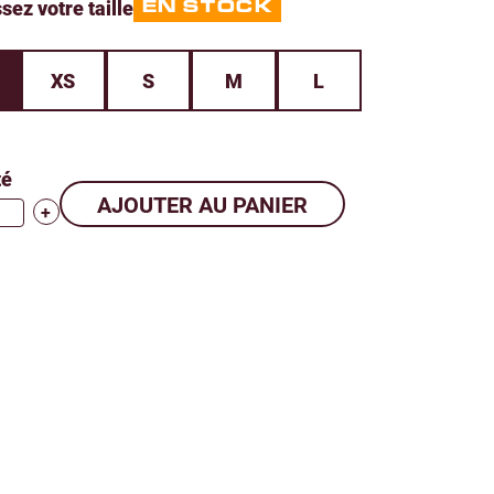
sez votre taille
EN STOCK
XS
S
M
L
té
+