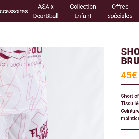
ASA x
Collection
Offres
ccessoires
DearBBall
Enfant
spéciales
SHO
BRU
45
€
Short o
Tissu lé
Ceintur
maintien