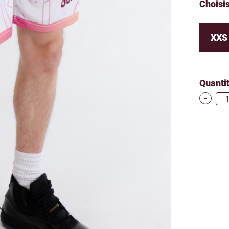
Choisis
XXS
Quanti
-