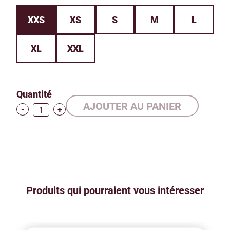
XXS
XS
S
M
L
XL
XXL
Quantité
-
+
Produits qui pourraient vous intéresser