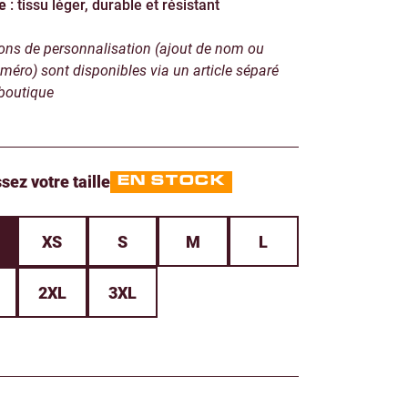
e
: tissu léger, durable et résistant
ons de personnalisation (ajout de nom ou
méro) sont disponibles via un article séparé
-boutique
sez votre taille
EN STOCK
XS
S
M
L
2XL
3XL