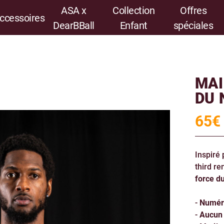
ASA x
Collection
Offres
ccessoires
DearBBall
Enfant
spéciales
MAI
DU 
65
€
Inspiré 
third r
force du
-
Numéro
-
Aucun 