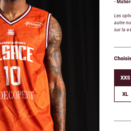
-
Matièr
Les opti
autre nu
sur la e
Choisis
XXS
XL